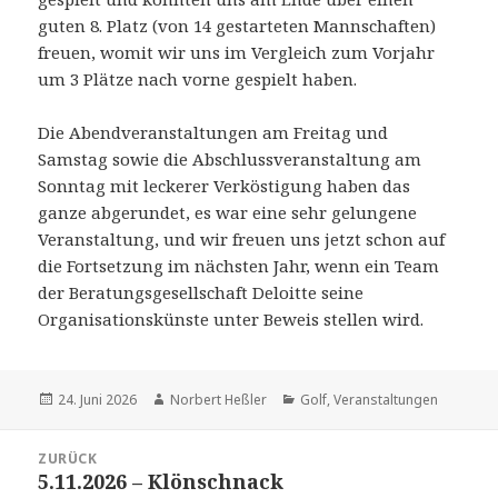
guten 8. Platz (von 14 gestarteten Mannschaften)
freuen, womit wir uns im Vergleich zum Vorjahr
um 3 Plätze nach vorne gespielt haben.
Die Abendveranstaltungen am Freitag und
Samstag sowie die Abschlussveranstaltung am
Sonntag mit leckerer Verköstigung haben das
ganze abgerundet, es war eine sehr gelungene
Veranstaltung, und wir freuen uns jetzt schon auf
die Fortsetzung im nächsten Jahr, wenn ein Team
der Beratungsgesellschaft Deloitte seine
Organisationskünste unter Beweis stellen wird.
Veröffentlicht
Autor
Kategorien
24. Juni 2026
Norbert Heßler
Golf
,
Veranstaltungen
am
Beitragsnavigation
ZURÜCK
5.11.2026 – Klönschnack
Vorheriger