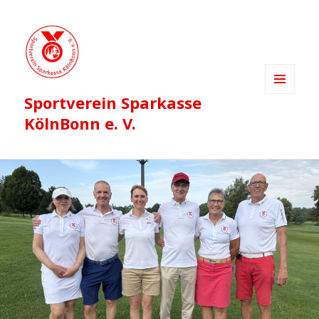
Sportverein Sparkasse
MENÜ
UND
KölnBonn e. V.
WIDGETS