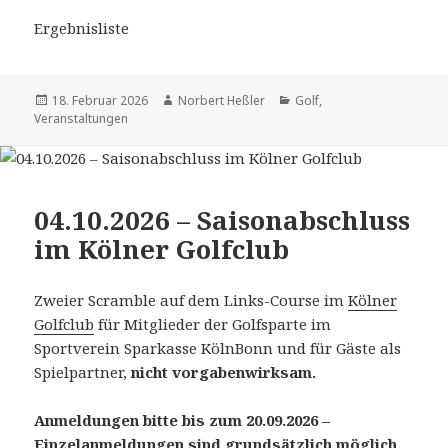
Ergebnisliste
Veröffentlicht
Autor
Kategorien
18. Februar 2026
Norbert Heßler
Golf
,
am
Veranstaltungen
04.10.2026 – Saisonabschluss
im Kölner Golfclub
Zweier Scramble auf dem Links-Course im
Kölner
Golfclub
für Mitglieder der Golfsparte im
Sportverein Sparkasse KölnBonn und für Gäste als
Spielpartner,
nicht vorgabenwirksam.
Anmeldungen bitte bis zum 20.09.2026 –
Einzelanmeldungen sind grundsätzlich möglich,