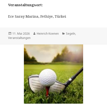
Veranstaltungsort:
Ece Saray Marina, Fethiye, Türkei
Veröffentlicht
Autor
Kategorien
11. Mai 2026
Heinrich Koenen
Segeln
,
am
Veranstaltungen