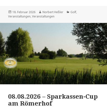
Veröffentlicht
Autor
Kategorien
18. Februar 2026
Norbert Heßler
Golf
,
am
Veranstaltungen
,
Veranstaltungen
08.08.2026 – Sparkassen-Cup
am Römerhof