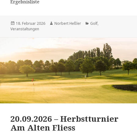
Ergebnisliste
Veröffentlicht
Autor
Kategorien
18. Februar 2026
Norbert Heßler
Golf
,
am
Veranstaltungen
20.09.2026 – Herbstturnier
Am Alten Fliess