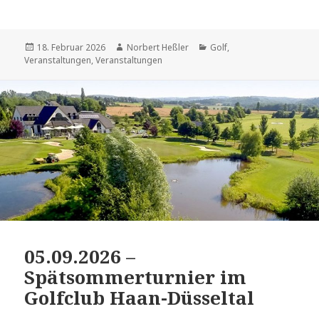
Veröffentlicht
Autor
Kategorien
18. Februar 2026
Norbert Heßler
Golf
,
am
Veranstaltungen
,
Veranstaltungen
05.09.2026 –
Spätsommerturnier im
Golfclub Haan-Düsseltal