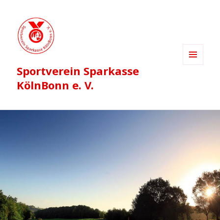
Sportverein Sparkasse
MENÜ
UND
KölnBonn e. V.
WIDGETS