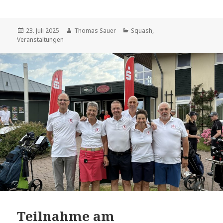
Veröffentlicht
Autor
Kategorien
23. Juli 2025
Thomas Sauer
Squash
,
am
Veranstaltungen
Teilnahme am