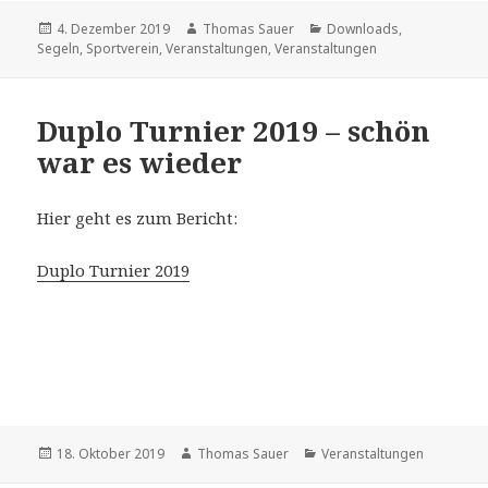
Veröffentlicht
Autor
Kategorien
4. Dezember 2019
Thomas Sauer
Downloads
,
am
Segeln
,
Sportverein
,
Veranstaltungen
,
Veranstaltungen
Duplo Turnier 2019 – schön
war es wieder
Hier geht es zum Bericht:
Duplo Turnier 2019
Veröffentlicht
Autor
Kategorien
18. Oktober 2019
Thomas Sauer
Veranstaltungen
am