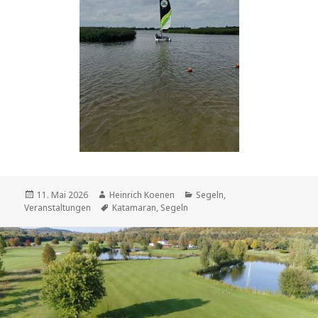
Veröffentlicht
Autor
Kategorien
11. Mai 2026
Heinrich Koenen
Segeln
,
am
Schlagwörter
Veranstaltungen
Katamaran
,
Segeln