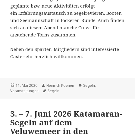
geplante bzw. neue Aktivitäten erfolgt
ein Erfahrungsaustausch zu Segelrevieren, Booten
und Seemannschaft in lockerer Runde. Auch finden
sich an diesem Abend manche Crews für
anstehende Törns zusammen.
Neben den Sparten-Mitgliedern sind interessierte
Gäste sehr herzlich willkommen.
Veröffentlicht
Autor
Kategorien
11. Mai 2026
Heinrich Koenen
Segeln
,
am
Schlagwörter
Veranstaltungen
Segeln
3. – 7. Juni 2026 Katamaran-
Segeln auf dem
Veluwemeer in den