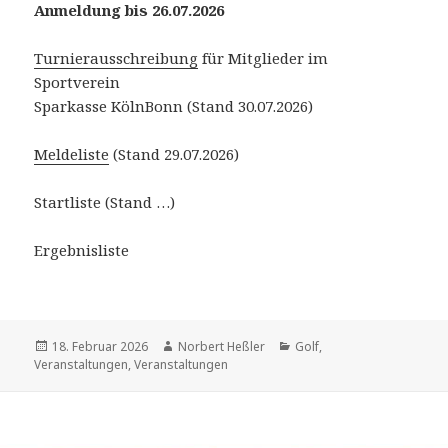
Anmeldung bis 26.07.2026
Turnierausschreibung
für Mitglieder im
Sportverein
Sparkasse KölnBonn (Stand 30.07.2026)
Meldeliste
(Stand 29.07.2026)
Startliste (Stand …)
Ergebnisliste
Veröffentlicht
Autor
Kategorien
18. Februar 2026
Norbert Heßler
Golf
,
am
Veranstaltungen
,
Veranstaltungen