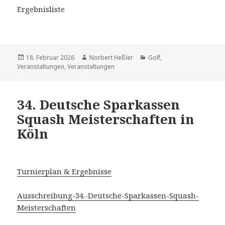
Ergebnisliste
Veröffentlicht
Autor
Kategorien
18. Februar 2026
Norbert Heßler
Golf
,
am
Veranstaltungen
,
Veranstaltungen
34. Deutsche Sparkassen
Squash Meisterschaften in
Köln
Turnierplan & Ergebnisse
Ausschreibung-34.-Deutsche-Sparkassen-Squash-
Meisterschaften