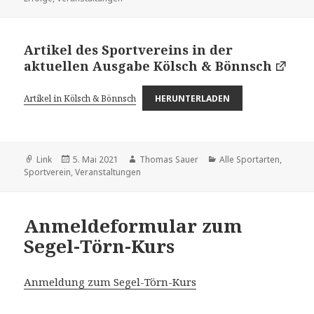
Artikel des Sportvereins in der
aktuellen Ausgabe Kölsch & Bönnsch
Artikel in Kölsch & Bönnsch
HERUNTERLADEN
Format
Veröffentlicht
Autor
Kategorien
Link
5. Mai 2021
Thomas Sauer
Alle Sportarten
,
am
Sportverein
,
Veranstaltungen
Anmeldeformular zum
Segel-Törn-Kurs
Anmeldung zum Segel-Törn-Kurs