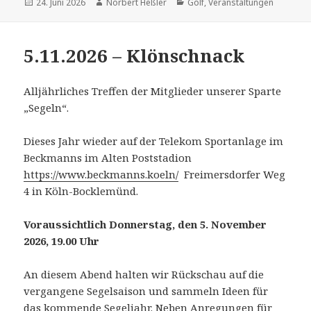
Veröffentlicht
Autor
Kategorien
24. Juni 2026
Norbert Heßler
Golf
,
Veranstaltungen
am
5.11.2026 – Klönschnack
Alljährliches Treffen der Mitglieder unserer Sparte
„Segeln“.
Dieses Jahr wieder auf der Telekom Sportanlage im
Beckmanns im Alten Poststadion
https://www.beckmanns.koeln/
Freimersdorfer Weg
4 in Köln-Bocklemünd.
Voraussichtlich Donnerstag, den 5. November
2026, 19.00 Uhr
An diesem Abend halten wir Rückschau auf die
vergangene Segelsaison und sammeln Ideen für
das kommende Segeljahr. Neben Anregungen für