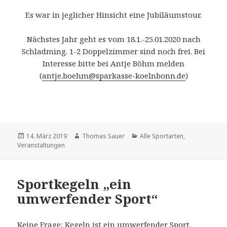
Es war in jeglicher Hinsicht eine Jubiläumstour.
Nächstes Jahr geht es vom 18.1.-25.01.2020 nach
Schladming. 1-2 Doppelzimmer sind noch frei. Bei
Interesse bitte bei Antje Böhm melden
(
antje.boehm@sparkasse-koelnbonn.de
)
Veröffentlicht
Autor
Kategorien
14. März 2019
Thomas Sauer
Alle Sportarten
,
am
Veranstaltungen
Sportkegeln „ein
umwerfender Sport“
Keine Frage: Kegeln ist ein umwerfender Sport.