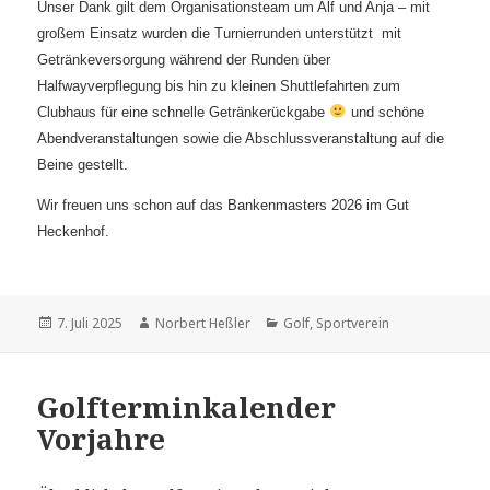
Unser Dank gilt dem Organisationsteam um Alf und Anja – mit
großem Einsatz wurden die Turnierrunden unterstützt mit
Getränkeversorgung während der Runden über
Halfwayverpflegung bis hin zu kleinen Shuttlefahrten zum
Clubhaus für eine schnelle Getränkerückgabe
und schöne
Abendveranstaltungen sowie die Abschlussveranstaltung auf die
Beine gestellt.
Wir freuen uns schon auf das Bankenmasters 2026 im Gut
Heckenhof.
Veröffentlicht
Autor
Kategorien
7. Juli 2025
Norbert Heßler
Golf
,
Sportverein
am
Golfterminkalender
Vorjahre