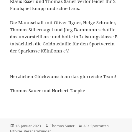
Klaus Esser und Thomas Sauer verlor leider Ihr 2.
Finalspiel knapp und schied aus.
Die Mannschaft mit Oliver Ilgner, Helge Schrader,
Thomas Silbernagel und Jörg Dammann schaffte
das unvorstellbare und holte in Leistungsklasse B
tatsächlich die Goldmedaille für den Sportverein
der Sparkasse KölnBonn e.V.
Herzlichen Glückwunsch an das glorreiche Team!
Thomas Sauer und Norbert Taepke
Veröffentlicht
Autor
Kategorien
18. Januar 2023
Thomas Sauer
Alle Sportarten
,
am
Erfolge
,
Veranstaltungen